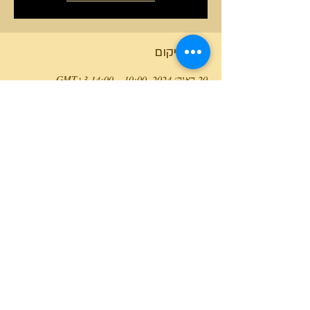
זמן ומיקום
20 באוק׳ 2024, 10:00 – 14:00 GMT‎+3‎
נחל צביה, נחל צביה
טלפון המרכז
0527466514
כל הזכויות שמורות למרכז גלבוע מעיינות ©