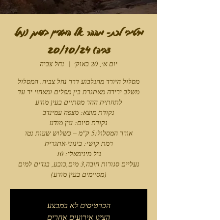
מיטיבי לכת- מההר אל המעיין בעמק (נחל
צביה) 20/10/24
יום א׳, 20 באוק׳
  |  
נחל צביה
מסלול היורד מהגלבוע דרך נחל צביה. המסלול
משלב ירידה מאתגרת בין מפלים ומאחזי יד עד
נעליים סגורות חובה,3 מים,כובע, בגדים למים
(מסיימים בעין מודע)
הכרטיסים לא במבצע
הציגו אירועים אחרים