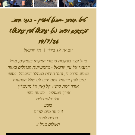
טיול חוויתי -מהתל למעיין - כתבי חידה,
עפיפונים ויצירה (תל יזרעאל לעין יזרעאל)
19/7/26
יום א׳, 19 ביולי
  |  
תל יזרעאל
טיול קצר בעקבות סיפורי המקרא בעמקים, מתל
יזרעאל אל עין יזרעאל - מהמעיינות הגדולים באזור.
נשמע הדרכות, נחוד חידות במהלך המסלול, בסופו
תשלום מגיל 3