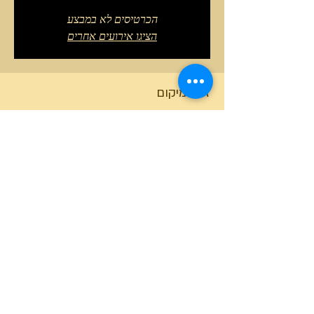
הכרטיסים לא במבצע
הציגו אירועים אחרים
זמן ומיקום
19 ביולי 2026, 15:30 – 18:30 GMT‎+3‎
תל יזרעאל, תל יזרעאל
טלפון המרכז
0527466514
כל הזכויות שמורות למרכז גלבוע מעיינות ©