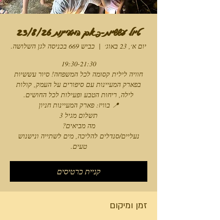
טיול עששיות-פארק המעיינות 23/8/26
יום א׳, 23 באוג׳
  |  
כביש 669 בכניסה לגן השלושה.
חוויה לילית קסומה לכל המשפחה! סיור עששיות
בפארק המעיינות עם סיפורים על העמק, קולות
נעליים/סנדלים להליכה, מים לשתייה ונישנוש
טעים.
קניית כרטיסים
זמן ומיקום