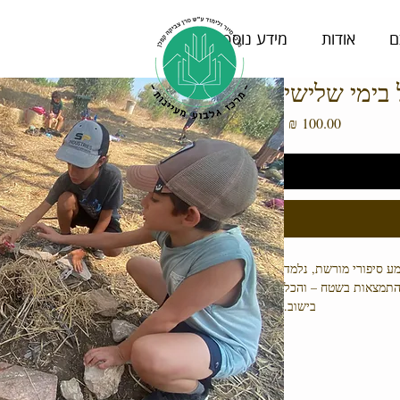
ם
אודות
מידע נוסף
 בימי שלישי
מחיר
מע סיפורי מורשת, נלמד
התמצאות בשטח – והכל
בישוב.
קים רגע של נ-ש-י-מ-ה.
ת את השטח שליד הבית
שלהם.
שלאחר סיום הלימודים.