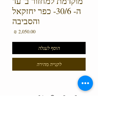
מוקדמת למחזור ב' עד
ה- 30/6- כפר יחזקאל
והסביבה
מחיר
הוסף לעגלה
לקנייה מהירה
טלפון המרכז
0527466514
כל הזכויות שמורות למרכז גלבוע מעיינות ©