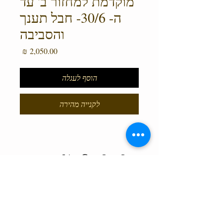
מוקדמת למחזור ב' עד
ה- 30/6- חבל תענך
והסביבה
מחיר
הוסף לעגלה
לקנייה מהירה
טלפון המרכז
0527466514
כל הזכויות שמורות למרכז גלבוע מעיינות ©