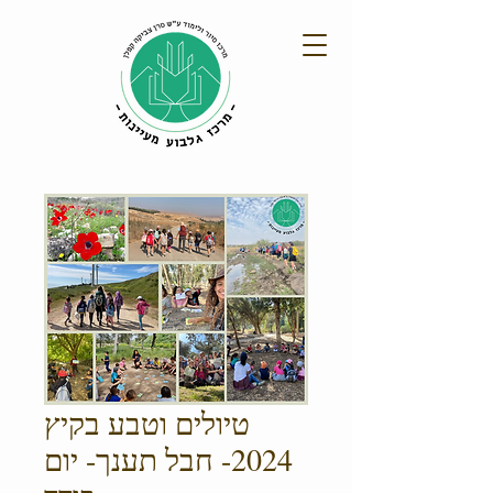
טיולים וטבע בקיץ
2024- חבל תענך- יום