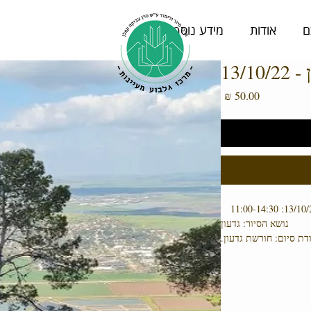
ם
אודות
מידע נוסף
13/
מחיר
11:00-14:30
נושא הסיור: גדעון
ת סיום: חורשת גדעון.
הגלבוע סביב דמותו של
גדעון .
ל בגלבוע, נסיעה קצרה
ן שבסיומו מעיין נחמד.
מחיר: 50 ₪ למשתתף.