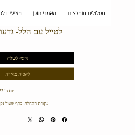
מסלולים מומלצים
מאמרי תוכן
מציעים לכ
לטייל עם הלל- גדעון - 10/22
הוסף לעגלה
לקנייה מהירה
יום ה' 13/10/22:
נקודת התחלה: כתף שאול נקוד
סיור שיביא את התנ"ך לשטח למרחב העמק ו
הסיור יתחיל בתצפית על העמק מכתף שאו
ברכבים ומשם מסלול קצר ונוח בחורשת גדעו