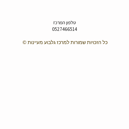
נלמד את משמעות האמת
פנימית, תוך טיול בחיק
 השנה החדשה. המסלול
ס נק’ סיום - רכבת בת
טלפון המרכז
גלים
0527466514
*הגעה עצמאית
מחכים לראותכם :)
כל הזכויות שמורות למרכז גלבוע מעיינות ©