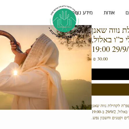
ם
אודות
מידע נוסף
 נווה שאנן
 כ”ו באלול,
29/9/24 
מחיר
פ"ה לקהילת נווה שאנן
29/ ב-19:00
ם וקטנים וחשבון נפש.
יהו הנביא, הלימוד ממנו