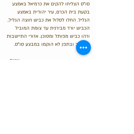
סו"ס הצליחו להקים את כרמיאל באמצע
בקעת בית הכרם, עיר יהודית באמצע
הגליל. החלו לסלול את כביש חוצה הגליל,
הכביש יורד מבירנית עד צומת המוביל
וזהו כביש מפותל ומסוכן. אזורי התיישבות
במשגב ובתפן לא הוקמו במבצע סו"ס.
שנות
ה-70: למרות שהגליל נמצא תחת ידיים
יהודיות, אין בו כמעט יהודים.
במהלך השנים הללו
מתחילים לדבר על כפ"תים- כפרי תעשייה.
יש ניסיון להקים כפ"תים - אנשים שלא
יתבססו על חקלאות אלא על תעשייה.
בגוש שגב הוקמו, שגב, עצמון ויעד. בכל
יישוב היו 20 משפחות בסה"כ.
שנת 1978 היא נקודת ציון מאוד חשובה: