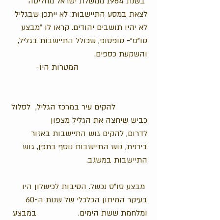
בשנת 1964 ממשלת ישראל מחליטה
לצאת במסע התיישבות: לא ייתכן שבגליל
לא יהיו תושבים יהודים. קראו לו "מבצע
סו"ס"- סופסופ, שכולל התיישבות בגליל,
והשקעת כספים.
המטרות היו-
להקים עיר במרכז הגליל,
לסלול
כביש שיחצה את הגליל מצפון
לדרום,
להקים גוש התיישבות באזור
בירנית,
גוש התיישבות נוסף בתפן,
גוש
התיישבות במשגב.
מבצע סו"ס נכשל. הסיבות לכישלון היו
בעיקר המיתון הכלכלי של שנות ה-60
ומלחמת ששת הימים.
במבצע