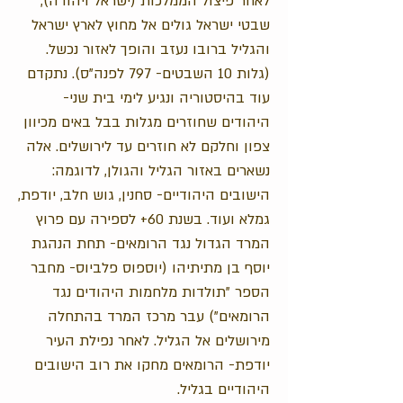
לאחר פיצול הממלכות (ישראל ויהודה),
שבטי ישראל גולים אל מחוץ לארץ ישראל
והגליל ברובו נעזב והופך לאזור נכשל.
(גלות 10 השבטים- 797 לפנה"ס).
נתקדם
עוד בהיסטוריה ונגיע לימי בית שני-
היהודים שחוזרים מגלות בבל באים מכיוון
צפון וחלקם לא חוזרים עד לירושלים. אלה
נשארים באזור הגליל והגולן, לדוגמה:
הישובים היהודיים- סחנין, גוש חלב, יודפת,
גמלא ועוד. בשנת 60+ לספירה עם פרוץ
המרד הגדול נגד הרומאים- תחת הנהגת
יוסף בן מתיתיהו (יוספוס פלביוס- מחבר
הספר "תולדות מלחמות היהודים נגד
הרומאים") עבר מרכז המרד בהתחלה
מירושלים אל הגליל. לאחר נפילת העיר
יודפת- הרומאים מחקו את רוב הישובים
היהודיים בגליל.