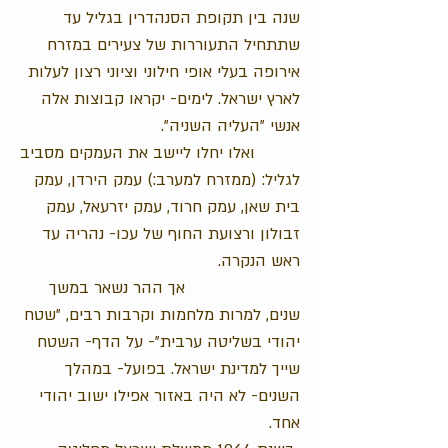
שנה בין תקופת הסנהדרין בגליל עד
שתתחיל התעוררות של צעירים במזרח
אירופה בעלי אופי חילוני וציוני רצון לעלות
לארץ ישראל. לימים- יקראו קבוצות אלה
אנשי "העליה השניה".
ואלו יחלו ליישב את העמקים מסביב
לגליל: (ממזרח למערב:) עמק הירדן, עמק
בית שאן, עמק חרוד, עמק יזרעאל, עמק
זבולון ורצועת החוף של עכו- נהריה עד
ראש הנקרה.
אך ההר נשאר במשך
שנים, למרות מלחמות וקרבות רבים, "שטח
יהודי בשליטה ערבית"- על הדף- השטח
שייך למדינת ישראל. בפועל- במהלך
השנים- לא היה באזור אפילו ישוב יהודי
אחד.