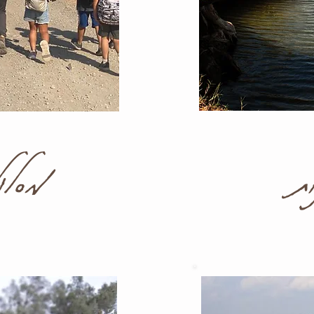
ת
מסלול