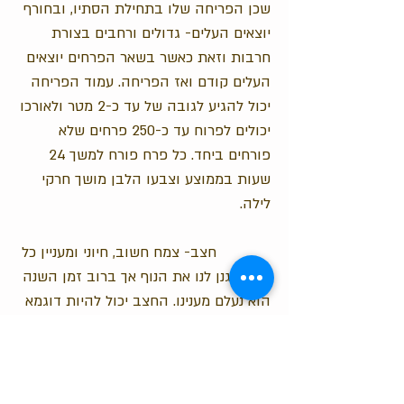
שכן הפריחה שלו בתחילת הסתיו, ובחורף
יוצאים העלים- גדולים ורחבים בצורת
חרבות וזאת כאשר בשאר הפרחים יוצאים
העלים קודם ואז הפריחה. עמוד הפריחה
יכול להגיע לגובה של עד כ-2 מטר ולאורכו
יכולים לפרוח עד כ-250 פרחים שלא
פורחים ביחד. כל פרח פורח למשך 24
שעות בממוצע וצבעו הלבן מושך חרקי
לילה.
חצב- צמח חשוב, חיוני ומעניין כל
כך, מסגנן לנו את הנוף אך ברוב זמן השנה
הוא נעלם מענינו. החצב יכול להיות דוגמא
לעוד אלפי אנשים אשר נמצאים ועוברים
בחיינו השגרתיים, שקטים ולעיתים
מתפספסים אל מול עינינו מבלי שנראה
ונבין כמה מיוחדים ומשמעותיים הם