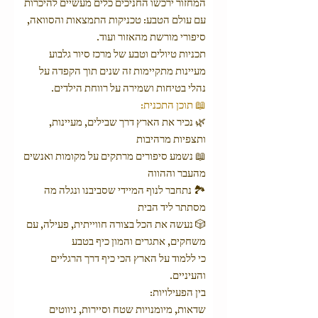
המחזור ירכשו החניכים כלים מעשיים להיכרות
עם עולם הטבע: טכניקות התמצאות והסוואה,
סיפורי מורשת מהאזור ועוד.
תכניות טיולים וטבע של מרכז סיור גלבוע
מעיינות מתקיימות זה שנים תוך הקפדה על
נהלי בטיחות ושמירה על רווחת הילדים.
📖 תוכן התכנית:
🌿 נכיר את הארץ דרך שבילים, מעיינות,
ותצפיות מרהיבות
📖 נשמע סיפורים מרתקים על מקומות ואנשים
מהעבר וההווה
🏞️ נתחבר לנוף המיידי שסביבנו ונגלה מה
מסתתר ליד הבית
🎲 נעשה את הכל בצורה חווייתית, פעילה, עם
משחקים, אתגרים והמון כיף בטבע
כי ללמוד על הארץ הכי כיף דרך הרגליים
והעיניים.
בין הפעילויות:
שדאות, מיומנויות שטח וסיירות, ניווטים