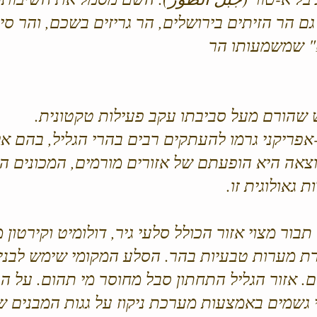
ם הר הזיתים בירושלים, הר גריזים בשכם, והר סינ
" שמשמעותו הר
 שהורם מעל סביבתו עקב פעילות טקטונית.
פריקני גרמו להעתקים רבים בהרי הגליל, בהם אל
וצאה היא הופעתם של אזורים מורמים, המכונים הו
 גאולוגית זו.
ור מצוי אזור הכולל סלעי גיר, דולומיט וקירטון מ
ת מערות טבעיות בהר. הסלע המקומי שימש לבניי
. אזור הגליל התחתון סבל מחוסר מי תהום. על הר
 גשמים באמצעות מערכת ניקוז על גגות המבנים ש