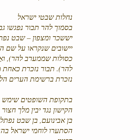
נחלות שבטי ישראל
בסמוך להר תבור נפגשו ג
יששכר ומצפון – שבט נפתל
יישובים שנקראו על שם ההר
כסולות שממערב להר), ואַזְ
להר). תבור נזכרת כאחת מע
נזכרת ברשימת הערים הלל
בתקופת השופטים שימש ה
הקישון נגד יבין מלך חצור
בן אבינועם, בן שבט נפתל
הסתערו לוחמי ישראל בהנ