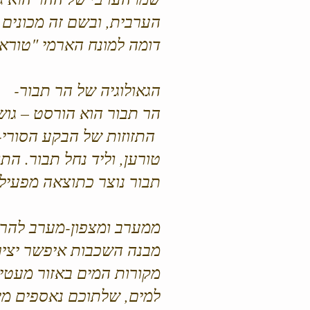
הערבית, ובשם זה מכונים ג
דומה למונח הארמי "טורא
הגאולוגיה של הר תבור-
הר תבור הוא הורסט – גוש
התזוזות של הבקע הסורי-א
טורען, וליד נחל תבור. הת
תבור נוצר כתוצאה מפעילות
ממערב ומצפון-מערב להר תב
מבנה השכבות איפשר יציר
מקורות המים באזור מעטים
למים, שלתוכם נאספים מי