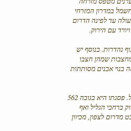
יערנים מטפס מזרחה
חשמל במדרון המזרחי
עולה עד לפינה הדרום
ורד עם הירוק.
ף נהדרות. בנוסף יש
מחצבות שמהן חצבו
ה בנוי אבנים מסותתות
הַר תָּבוֹר הוא הר בגליל התחתון, מדרום לרכס הרי נצרת ומצפון לעמק יזרעאל. פסגתו היא בגובה 562
 למרחוק ברחבי הגליל ואף
מדרום לצפון, מכיוון