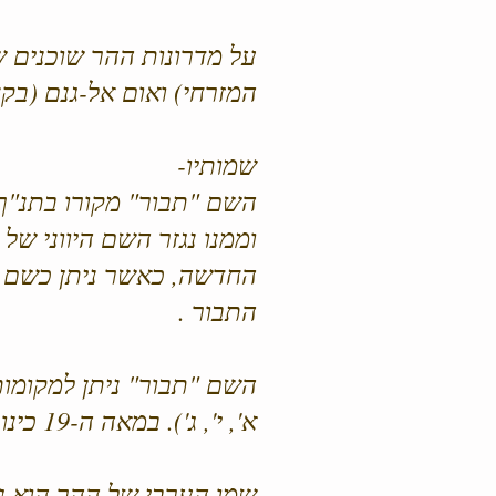
על מדרונות ההר שוכנים ש
המזרחי) ואום אל-גנם (בק
שמותיו-
השם "תבור" מקורו בתנ"ך, בתהילים
וממנו נגזר השם היווני של 
החדשה, כאשר ניתן כשם מי
התבור .
השם "תבור" ניתן למקומות
א', י', ג'). במאה ה-19 כינו תושבי צפת את הר מירון המתנשא מול העיר בשם "הר תבור"
שמו הערבי של ההר הוא ג