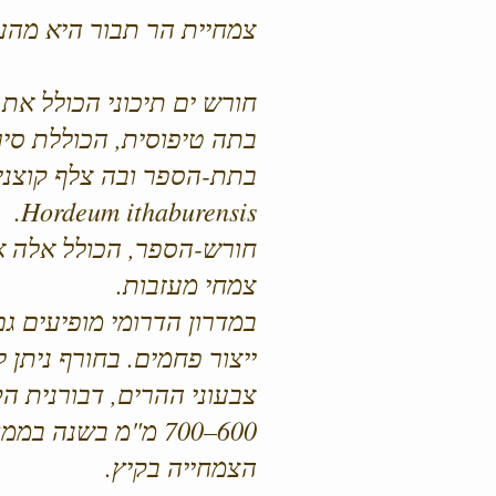
צמחיית הר תבור היא מהעש
חורש ים תיכוני הכולל את
בתה טיפוסית, הכוללת סירה
בתת-הספר ובה צלף קוצני
Hordeum ithaburensis‏.
חורש-הספר, הכולל אלה א
צמחי מעזבות.
במדרון הדרומי מופיעים ג
ייצור פחמים. בחורף ניתן 
צבעוני ההרים, דבורנית ה
600–700 מ"מ בשנה
הצמחייה בקיץ.