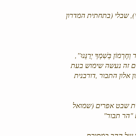
), שבלי (בתחתית המדרון
ֹן בְּשִׁמְךָ יְרַנֵּנוּ”,
. בשם זה נעשה שימוש בעת
 אלון התבור ,דורבנית
חלת שבט אפרים (שמואל
ו של ההר במסורת