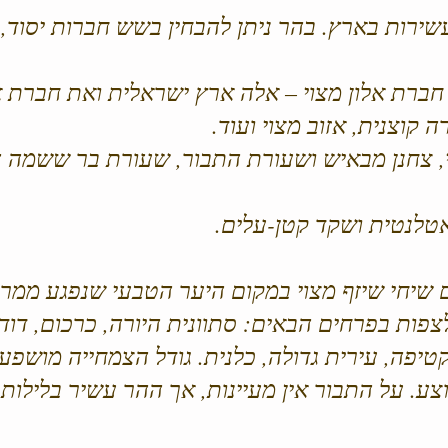
ירות בארץ. בהר ניתן להבחין בשש חברות יסוד, ה
 חברת אלון מצוי – אלה ארץ ישראלית ואת חברת אל
 קוצנית, אזוב מצוי ועוד.
, צחנן מבאיש ושעורת התבור, שעורת בר ששמה ה
טלנטית ושקד קטן-עלים.
ם שיחי שיזף מצוי במקום היער הטבעי שנפגע ממר
לצפות בפרחים הבאים: סתוונית היורה, כרכום, דוד
קטיפה, עירית גדולה, כלנית. גודל הצמחייה מושפ
 בממוצע. על התבור אין מעיינות, אך ההר עשיר בלילו