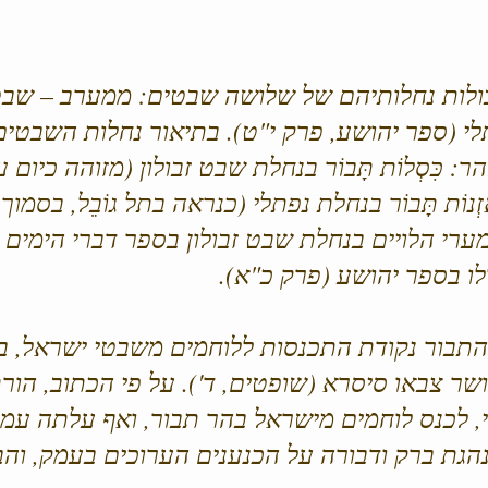
בולות נחלותיהם של שלושה שבטים: ממערב – שבט 
י (ספר יהושע, פרק י"ט). בתיאור נחלות השבטים
: כִּסְלוֹת תָּבוֹר בנחלת שבט זבולון (מזוהה כי
נוֹת תָּבוֹר בנחלת נפתלי (כנראה בתל גוֹבֵל, בסמו
רי הלויים בנחלת שבט זבולון בספר דברי הימים א' 
ו בספר יהושע (פרק כ"א).
תבור נקודת התכנסות ללוחמים משבטי ישראל, 
 ושר צבאו סיסרא (שופטים, ד'). על פי הכתוב, הו
י, לכנס לוחמים מישראל בהר תבור, ואף עלתה עמ
הגת ברק ודבורה על הכנענים הערוכים בעמק, וה