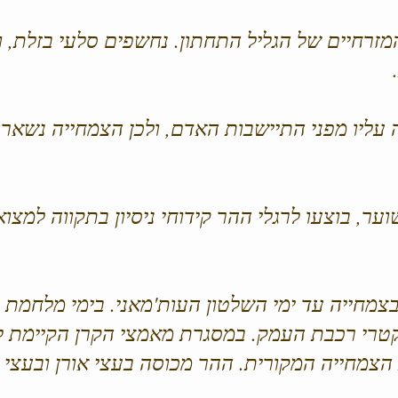
המזרחיים של הגליל התחתון. נחשפים סלעי בזלת, ו
 עליו מפני התיישבות האדם, ולכן הצמחייה נשארה 
ער, בוצעו לרגלי ההר קידוחי ניסיון בתקווה למצוא
בצמחייה עד ימי השלטון העות'מאני. בימי מלחמת
טרי רכבת העמק. במסגרת מאמצי הקרן הקיימת ל
צמחייה המקורית. ההר מכוסה בעצי אורן ובעצי ח