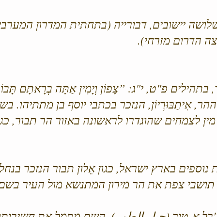
לושה יישובים, דבורייה (בתחתית המדרון המערבי
צה הדרום מזרחי).
 פ"ט, י"ג: ”צָפוֹן וְיָמִין אַתָּה בְרָאתָם תָּבוֹר וְחֶרְמו
ההר, אִיתַבּוּרְיוֹן, הנזכר בכתבי יוסף בן מתתיהו
ן לצמחים שהוגדרו לראשונה באזור הר תבור, כגון
 נוספים בארץ ישראל, כגון אֵלון תבור הנזכר בנ
'בל א-טור (جبل الطور). השם מסמל את חשיבות