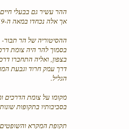
ההר עשיר גם בבעלי חיים, כ
אך אלה נכחדו במאה ה-19. ניתן למצוא בהר את העופות הבאים: תנשמת, עורבני ושחרור.
ההסיטוריה של הר תבור-
בסמוך להר היה צומת דרכ
בצפון, ואליה התחברו דרכ
דרך עמק חרוד וגבעת המור
הגליל.
מקומו על צומת הדרכים ומ
בסביבותיו בתקופות שונות
תקופת המקרא והשופטים-