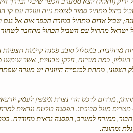
ירוק (ותלול) יוצא ממערב הכפר שיבלי ובדרך ה
ל כחול מתחיל סמוך לצומת גזית ועולה עם קו ה
ה; שביל אדום מתחיל במזרח הכפר אום אל גנם ו
 ישראל מתחיל עם השביל הכחול מתחבר לשחור וי
ת מרהיבות. במסלול סובב פסגה קיימות תצפיות נו
העליון, כמה מערות, חלקן טבעיות, אשר שימשו 
 הצפוני, מתחת לכנסייה היוונית יש מערה שפִּתח
מטר מעל פני הים, וכ-400 מטרים מעל סביבתו. הפסגה בולטת ונראית
בור, ממזרח למערב, הפסגה נראית מחודדת. במבט 
לת ומתונה.