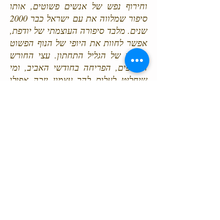
וחירוף נפש של אנשים פשוטים, אותו
סיפור שמלווה את עם ישראל כבר 2000
שנים. מלבד סיפורה העוצמתי של יודפת,
אפשר לחוות את היופי של הנוף הפשוט
והירוק של הגליל התחתון. עצי החורש
היפייפים, הפריחה בחודשי האביב, ומי
שיחליט לעלות להר עצמון יזכה אפילו
לתצפית מים התיכון ועד הכנרת- ארץ
ישראל במלוא תפארתה!
יורדים מהתל בסימון כחול ותלול אל
הואדי, נעבור מעבר בקר ולאט לאט
נתחיל לטפס מן הואדי. בסוף העליה
נפגוש שביל 4X4 נמשיך בשביל לפי
הסימון הכחול עד שנפגוש שער. בשער
יש אפשרות להמשיך עם הסימון השחור
בחזרה אל החניון או לעלות אל הר
עצמון. לרוצים לעלות להר עצמון- פנו עם
הסימון הכחול ועלו איתו אל ההר. בהר