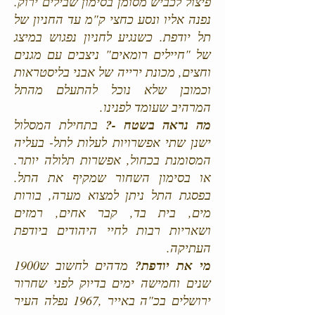
פיצול לכביש מסומן בסימון שבילים ירוק.
נפנה אליו ונסע כחצי ק"מ עד החניון של
תל יודפת. כשנגיע לחניון נפגוש במיצג
של "חיילים רומאים" ניצבים עם מגנים
וחצים, מכונת ירייה של אבני בליסטראות
וכמובן שלא נוכל להתעלם מהתל
המרהיב שעומד לפנינו.
מה נראה בשטח -?
בתחילת המסלול
ישנן שתי אפשרויות לעלות לתל- בעליה
המסומנת בכחול, אפשרות תלולה יותר.
או בסימון השחור שמקיף את התל.
בפסגת התל ניתן למצוא מערה, בורות
מים, בית בד, קבר אחים, רמזים
ושאריות רבות לחיי היהודים ביודפת
העתיקה.
מי את יודפת?
מדהים לחשוב ש1900
שנים וחמישה ימים בדיוק לפני שחרור
ירושלים בכ"ה באייר ,1967 נפלה העיר