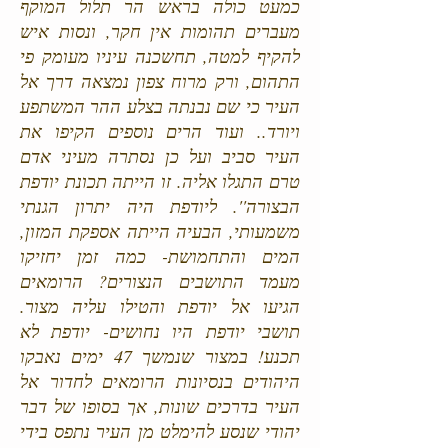
כמעט כולה בראש הר תלול המוקף
מעברים תהומות אין חקר, ונסות איש
להקיף למטה, תחשכנה עיניו מעומק פי
התהום, ורק מרוח צפון נמצאה דרך אל
העיר כי שם נבנתה בצלע ההר המשתפע
ויורד.. ועוד הרים נוספים הקיפו את
העיר סביב ועל כן נסתרה מעיני אדם
טרם התגלו אליה. זו הייתה תכונת יודפת
הבצורה''. ליודפת היה יתרון הגנתי
משמעותי, הבעיה הייתה אספקת המזון,
המים והתחמושת- כמה זמן יחזיקו
מעמד התושבים הנצורים? הרומאים
הגיעו אל יודפת והטילו עליה מצור.
תושבי יודפת היו נחושים- יודפת לא
תכנע! במצור שנמשך 47 ימים נאבקו
היהודים בנסיונות הרומאים לחדור אל
העיר בדרכים שונות, אך בסופו של דבר
יהודי שנסע להימלט מן העיר נתפס בידי