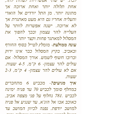
לכת. יש שתי אפשרויות לעלות לתל,
אחת תלולה יותר ואחת ארוכה אך
מתונה יותר. מן התל יורדים אל הואדי
והעליה אחריו גם היא מעט מאתגרת אך
לא ארוכה. ישנה אפשרות לוותר על
העלייה להר עצמון ובכך להפוך את
המסלול למאתגר פחות וקצר יותר.
עונה ממולצת
- מומלץ לטייל בסוף החורף
ובאביב. בקיץ המסלול כבר אינו ירוק
וברובו חשוף לשמש. אורך המסלול- אם
עולים להר עצמון- 6 ק"מ, 4-5 שעות.
אם לא עולים להר עצמון- 4 ק"מ, 2-3
שעות.
איך מגיעים?
- מכביש 6 מתחברים
במחלף סומך לכביש 70 עד פניה ימינה
לכביש .781 נחלוף על פני מצפה אביב,
כאוכב אבו אל הוג'א, עד שנגיע אל פניה
למושב יודפת. נפנה לכיוון המושב עד