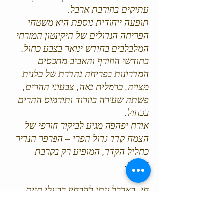
עתיקים בחורבת ארבל.
תופעה ייחודית נוספת היא משטחי
הפריחה הגדולים של היקינטון המזרחי
המלבלבים בחודש ינואר בצבע כחול.
בחודשי החורף והאביב מתכסים
המדרונות בפריחה נהדרת של כלנית
מצויה, כרמלית נאה, צבעוני ההרים,
פשתה שעירה בוורוד ותורמוס ההרים
בכחול.
אורח יפהפה מגיע לביקור חורפי של
הצמח קדד גדול הפרי – הפרפר הנדיר
כחליל הקדד, המופיע רק בקרבת
הצמח.
חי- בארבל ניתן להבחין בבעלי חיים
רבים המנצלים את הנקיקים והמחילות
הטבעיות שבמצוק הקארסטי למחסה