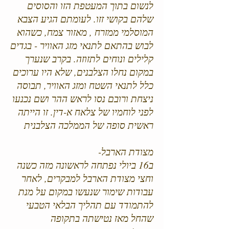
לנשום בתוך המעטפת הזו והסוסים
שלהם בקושי זזו. לעומתם הגיע הצבא
המוסלמי ממזרח , מאזור צמח, כשהוא
לבוש בהתאם לתנאי מזג האוויר - בגדים
קלילים ונוחים לתזוזה. בקרב שנערך
במקום נחלו הצלבנים, שלא היו ערוכים
כלל לתנאי השטח ומזג האוויר, תבוסה
ניצחת ורובם נסו לראש ההר ושם נכנעו
לפני לוחמיו של צלאח א-דין. זו הייתה
ראשית סופה של הממלכה הצלבנית
מצודת הארבל-
ב16 ביולי נפתחה לראשונה מזה כשנה
וחצי מצודת הארבל למבקרים, לאחר
עבודות שימור שנעשו במקום על מנת
להתמודד עם תהליך הבלאי הטבעי
שהחל מאז נטישתה בתקופה