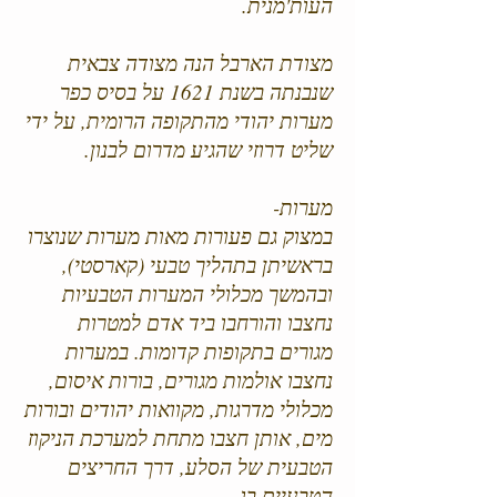
העות'מנית.
מצודת הארבל הנה מצודה צבאית
שנבנתה בשנת 1621 על בסיס כפר
מערות יהודי מהתקופה הרומית, על ידי
שליט דרוזי שהגיע מדרום לבנון.
מערות-
במצוק גם פעורות מאות מערות שנוצרו
בראשיתן בתהליך טבעי (קארסטי),
ובהמשך מכלולי המערות הטבעיות
נחצבו והורחבו ביד אדם למטרות
מגורים בתקופות קדומות. במערות
נחצבו אולמות מגורים, בורות איסום,
מכלולי מדרגות, מקוואות יהודים ובורות
מים, אותן חצבו מתחת למערכת הניקוז
הטבעית של הסלע, דרך החריצים
הטבעיים בו.