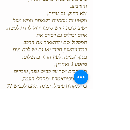
והגלבוע.
)לא רחוק, גם נורית(
מקטע זה מסתיים כשאתם ממש מעל
ישוב גדעונה ויש סימון ירוק לרדת למטה,
אתם יכולים גם לסיים את
המסלול שם ולהשאיר את הרכב
בגדעונה/עין חרוד ואז גם יש לכם מים
בסוף )כניסה לעין חרוד בתשלום(
מקטע 3 ואחרון,
ממשיכים ישר על כביש עפר, עוברים
מעל אמפיתאטרון-׳מקהל׳ העמק.
עד לנקודת פיצול, ימינה תגיעו לכביש 71
)שם אפשר רגלית לחצות את הכביש
ולסיים בעין יזרעאל-שוב סיום
עם מים והפעם כניסה חינם(
אך בשביל המסלול שלנו, תמשיכו ישר,
תראו אפילו תוואי של נחל יבש אלא אם
תגיעו בחורף ותהייה זרימה