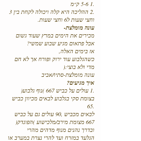
.1 5-6 ק״מ
.2 ההליכה היא קלה ויכולה לקחת בין 3
וחצי שעות ל6 וחצי שעות.
עונה מומלצת-
מכירים את הימים במרץ שעוד גשום
אבל פתאום מגיע שבוע שמשי?
אז בימים האלה,
כשהגלבוע עוד ירוק ופורח אך לא חם
מדי ולא בוצי:(
עונה מומלצת-סתיו/אביב
איך מגיעים?
.1 עולים על כביש 667 )נוף גלבוע(
בצומת סקי בגלבוע לבאים מכיוון כביש
.65
לבאים מכביש ,90 עולים גם על כביש
667 מצומת מירב/מלכישוע )הפונדק(
ובדרך נהנים מנוף מדהים מהרי
הגלעד במזרח ועד להרי נצרת במערב או