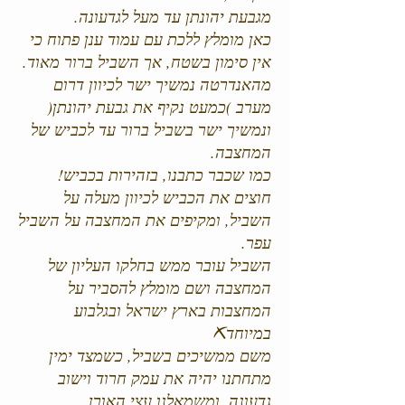
מגבעת יהונתן עד מעל לגדעונה.
כאן מומלץ ללכת עם עמוד ענן פתוח כי
אין סימון בשטח, אך השביל ברור מאוד.
מהאנדרטה נמשיך ישר לכיוון דרום
מערב )כמעט נקיף את גבעת יהונתן(
ונמשיך ישר בשביל ברור עד לכביש של
המחצבה.
כמו שכבר כתבנו, בזהירות בכביש!
חוצים את הכביש לכיוון מעלה על
השביל, ומקיפים את המחצבה על השביל
עפר.
השביל עובר ממש בחלקו העליון של
המחצבה ושם מומלץ להסביר על
המחצבות בארץ ישראל ובגלבוע
במיוחד️⛏
משם ממשיכים בשביל, כשמצד ימין
מתחתנו יהיה את עמק חרוד וישוב
גדעונה, ומשמאלנו עצי האורן