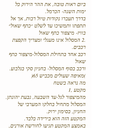
ביום ראות טובה, את ההר הירוק כל
ימות השנה- הכרמל.
בדרך תעברו נקודות טיול רבות, אך אל
תתפתו ותמשיכו עד לשלט ״כתף שאול״
בוויז- מיצפור כתף שאול
.2 המסלול אינו מעגלי ומצריך הקפצת
רכבים.
רכב אחד בתחילת המסלול-מיצפור כתף
שאול
ורכב בסוף המסלול- בחניון סקי בגלבוע.
)מאיפה שעולים מכביש 65(
מה נראה בשטח
מקטע ,1
מהמיצפור לגל-עד השבעה, גבעת יהונתן.
המסלול מתחיל בחלקו המערבי של
החניון, בסימון ירוק.
המקטע הזה הוא בירידה בלבד.
באמצע המקטע תגיעו לחורשת אורנים,