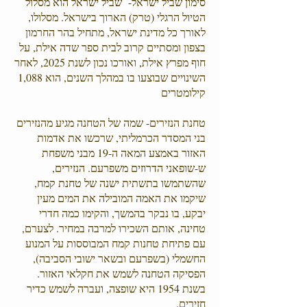
סימון שביל ישראל- שביל ישראל הוא מסלול
הטיול הרגלי (טרק) הארוך בישראל. מסלולו,
לאורך כל מדינת ישראל, מתחיל בהר החרמון
בצפון ומסתיים קרוב לבית ספר שדה אילת, על
חוף מפרץ אילת, ואורכו נכון לשנת 2025, לאחר
השינויים שבוצעו בו במהלך השנים, הוא 1,088
קילומטרים
טחנת הנזירים- שמה של הטחנה מגיע מהנזירים
בני המסדר הכרמליתי, שרכשו את אדמות
האזור באמצע המאה ה-19 מבני משפחת
ש-שופאני הדרוזים משפרעם. הנזירים,
שהשתמשו בתשתית ישנה של טחנת קמח,
שיקמו את האמה המובילה את המים מעין
יבקע, בו נבקר בהמשך, והקימו כמה חדרי
טחינה, אותם השכירו למרבה במחיר. לצערם,
עם פתיחת טחנות קמח המבוססות על המנוע
החשמלי (בשפרעם ובשאר ישובי הסביבה),
הפסיקה הטחנה לשמש את חקלאי האזור.
בשנת 1954 היא שופצה, ועברה לשמש כדיר
חזירים.