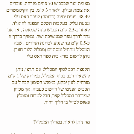
מצומת יגור שבכביש 70 פונים מזרחה. עוברים
את צומת זבולון, ולאחר 3 ק"מ, בין הקילומטרים
48-49, פונים ימינה (דרומה) לעבר ראס עלי
וגבעת עליל, בעקבות השלט המפנה לחואלד.
לאחר כ-2.5 ק''מ הכביש פונה שמאלה , אך אנו
נרד לדרך עפר שממשיכה ישר. נמשיך בדרך זו
כ-0.5 ק"מ עד שנגיע לטחנת הנזירים , שבה
המסלול מתחיל ומסתיים (מסלול הלוך-חזור).
ניתן לרשום בוויז- בית ספר ראס עלי
הקפצת רכב לסוף המסלול: אם תרצו, ניתן
להשאיר רכב בסוף המסלול, במרחק של 1 ק"מ
מזרחית לעין יבקע, במפגש הסימון הכחול עם
הכביש הפנימי של היישוב כעביה, אך מכיוון
שמדובר במסלול קצר, חבל לטרוח ומומלץ
פשוט לטייל בו הלוך וחזור.​
מה ניתן לראות במהלך המסלול?