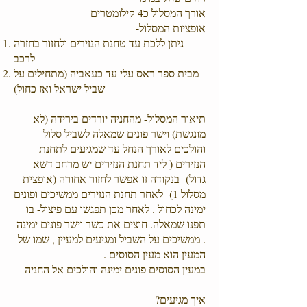
אורך המסלול כ4 קילומטרים
אופציות המסלול-
ניתן ללכת עד טחנת הנזירים ולחזור בחזרה
לרכב
מבית ספר ראס עלי עד כעאביה (מתחילים על
שביל ישראל ואז כחול)
תיאור המסלול- מהחניה יורדים בירידה (לא
מונגשת) וישר פונים שמאלה לשביל סלול
והולכים לאורך הנחל עד שמגיעים לתחנת
הנזירים ( ליד תחנת הנזירים יש מרחב דשא
גדול) בנקודה זו אפשר לחזור אחורה (אופצית
מסלול 1) לאחר תחנת הנזירים ממשיכים ופונים
ימינה לכחול . לאחר מכן תפגשו עם פיצול- בו
תפנו שמאלה. חוצים את כשר וישר פונים ימינה
. ממשיכים על השביל ומגיעים למעיין , שמו של
המעין הוא מעין הסוסים .
במעין הסוסים פונים ימינה והולכים אל החניה
איך מגיעים?