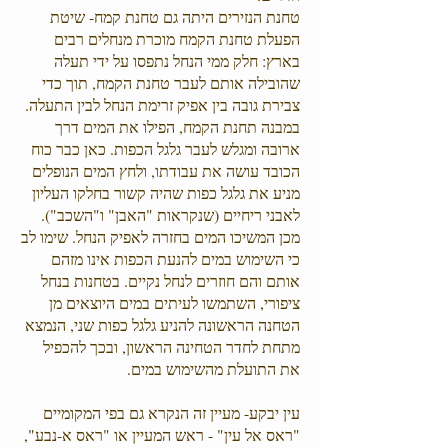
טחנת הנזירים היתה גם טחנת קמח- שיטת
הפעלת טחנת הקמח מוכרת מנחלים רבים
בארץ: חלק ממי הנחל נתפסו על ידי תעלה
שהובילה אותם לעבר טחנת הקמח, תוך כדי
צבירת גובה בין אפיק זרימת הנחל לבין התעלה.
במבנה תחנת הקמח, הפילו את המים דרך
ארובה ומגלש לעבר גלגל הכפות. כאן כבר כוח
הכובד עושה את עבודתו, ולחץ המים הנופלים
מניע את גלגל כפות שהיה קשור בחלקו העליון
לאבני ריחיים (שנקראות "האבן" ו"השכב").
מכן המשיכו המים בחזרה לאפיק הנחל. שימו לב
כי השימוש במים להנעת הכפות אינו מזהם
אותם והם חוזרים לנחל נקיים. בטחנות בנחל
ציפורי, השתמשו לעיתים במים היוצאים מן
הטחנה הראשונה להניע גלגל כפות שני, הנמצא
מתחת לחדר הטחינה הראשון, ובכך להכפיל
את התועלת מהשימוש במים.
עין יבקע- מעיין זה הנקרא גם בפי המקומיים
"ראס אל עין" - ראש המעיין או "ראס א-נבע",