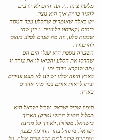
מלשון צינור..). ועד היום לא יודעים
להגיד בדיוק איך הוא נוצר.
יש כאלה שאומרים שהסלע עבר המסה
כימית (קארסט בלועזית..) בין שתי
שכבות סלע, וזה מה שגרם לסלע בעצם
להתפורר.
השערה נוספת היא שגלי הים הם
שהרסו את הסלע והביאו לו את צורה זו
(מה שנקרא גידוד ימי..)
בארץ היפה שלנו יש לנו לא מעט צנירים
וניתן לראות אותם בכל מיני אזורים
בארץ.
סימון שביל ישראל- שביל ישראל הוא
מסלול הטיול הרגלי (טרק) הארוך
בישראל. מסלולו, לאורך כל מדינת
ישראל, מתחיל בהר החרמון בצפון
ומסתיים קרוב לבית ספר שדה אילת, על