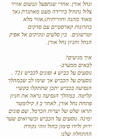
ונחל אורן. אחרי שנתפעל וננשום אוויר
צלול נתחיל בירידה מעט מאתגרת (אך
מאוד מהנה וחווייתית),אזור מלא
בתרונות קארסטיים עם סדקים
וטרשונים. בין סלעים ונקיקים אל אפיק
הנחל וחניון נחל אורן.
איך מגיעים?
לבאים ממערב-
נוסעים על כביש 4 ופונים לכביש 721 ,
נוסעים על הכביש אך שימו לב שבמהלך
הנסיעה בכביש יתכן שתתקלו בקשיי
קליטה. במהלך הנסיעה נראה את חניון
פתחת נחל אורן. לאחר כ 3 קילומטר
תראו שלט של יערות הכרמל, שם פונים
ימינה. נוסעים על הכביש וכשרואים שער
ירוק ולידו סימון כחול זוהי נקודת
ההתחלה שלנו