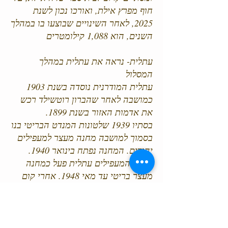
חוף מפרץ אילת, ואורכו נכון לשנת
2025, לאחר השינויים שבוצעו בו במהלך
השנים, הוא 1,088 קילומטרים
עתלית- נראה את עתלית במהלך
המסלול
עתלית המודרנית נוסדה בשנת 1903
כמושבה לאחר שהברון רוטשילד רכש
את אדמות האזור בשנת 1899.
בסתיו 1939 שלטונות המנדט הבריטי בנו
בסמוך למושבה מחנה מעצר למעפילים
יהודים. המחנה נפתח בינואר 1940.
מחנה המעפילים עתלית פעל כמחנה
מעצר בריטי עד מאי 1948. אחרי קום
המדינה שמש כמחנה עולים
בסיס שייטת 13 - בסיס עתלית הוא בסיס
ימי מסווג של חיל הים ליד היישוב