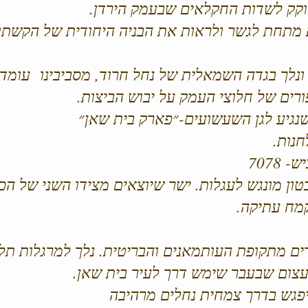
קק לשדות החקלאים שבעמק הירדן.
 מתחת לגשר ולראות את הבניה היחודית של הקשתו
ונלך בגדה השמאלית של נחל חרוד, מסביבינו עומד
ורים של חלוצי העמק על יבוש הביצות.
נגיע לגן השעשועים-״פארק בית שאן״
חנות.
7078
ון מונגש לעגלות. ישר שיוצאים מצידו השני של הכב
מח עתיקה.
 מתקופת העותמאנים והבריטית. נלך למרגלות תל 
צום שבעבר שימש דרך לעיר בית שאן.
יפגש בדרך צמחית נחלים מרהיבה