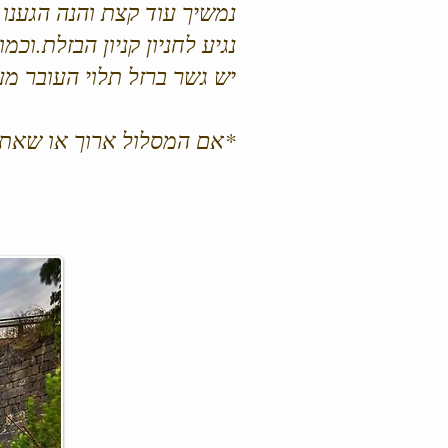
נמשיך עוד קצת והנה הגענו לכביש 90 נעבור מתחת לכביש נמשיך ישר.
נגיע לחניון קניון הבזלת.וכמ
יש גשר ברזל תלוי העובר מ
*אם המסלול ארוך או שאתם