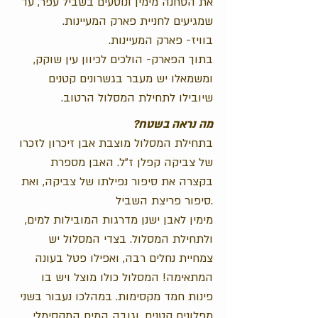
את הסחנה מימין ונוסעים בשביל עפר, עד
שמגיעים לחניית פארק המעיינות.
בוויז- פארק המעיינות.
בתוך הפארק- הולכים לכיוון עין שוקק,
ומשמאלו יש מעבר בגשרונים קטנים
שיובילו לתחילת המסלול הרטוב.
?מה נראה בשטח
בתחילת המסלול מוצבת אבן זיכרון לזכרו
של צביקה קפלן ז"ל. האבן מספרת
בקצרה את סיפור נפילתו של צביקה, ואת
סיפור פריצת השביל.
מימין לאבן ישנן מדרגות המובילות למים,
ולתחילת המסלול. בצדי המסלול יש
צמחיית נחלים רבה, ואפילו פטל בעונה
המתאימה! המסלול כולו מוצל ויש בו
פינות חמד מקסימות. במהלכו נעבור בשני
מפלונים קטנים, וגובה המים המקסימלי