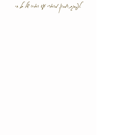
לפסגת המרון, מהאר"י ועד האריה של תל חי.