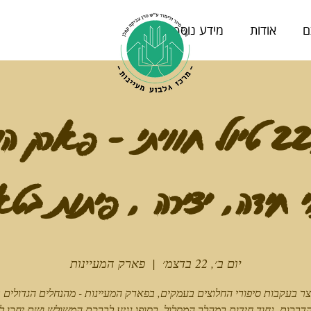
ם
אודות
מידע נוסף
22/12/25 טיול חוויתי - פארק
 חידה, יצירה , פיתות בטא
יום ב׳, 22 בדצמ׳
  |  
פארק המעיינות
צר בעקבות סיפורי החלוצים בעמקים, בפארק המעיינות - מהנחלים הגדולים ב
דרכות, נחוד חידות במהלך המסלול, בסופו נגיע לברכת המשולש ושם יחכו לנ