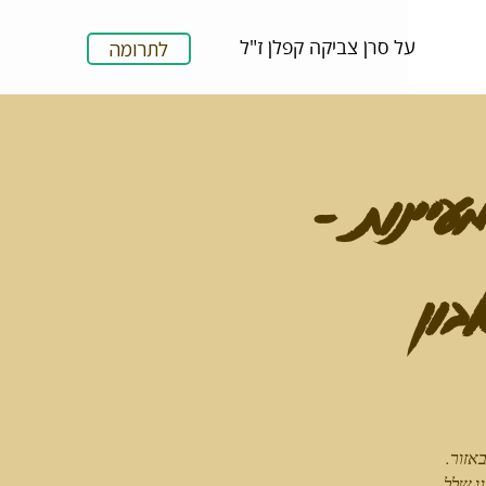
על סרן צביקה קפלן ז"ל
לתרומה
 המעיינות -
בון
אזור.
ו שלל