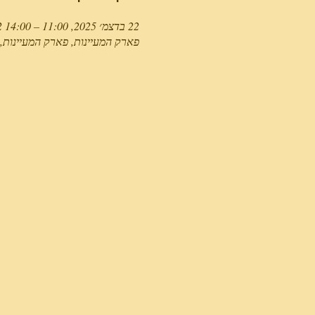
22 בדצמ׳ 2025, 11:00 – 14:00 GMT‎+2‎
פארק המעיינות, פארק המעיינות, כביש 669 בכניסה לגן השלו