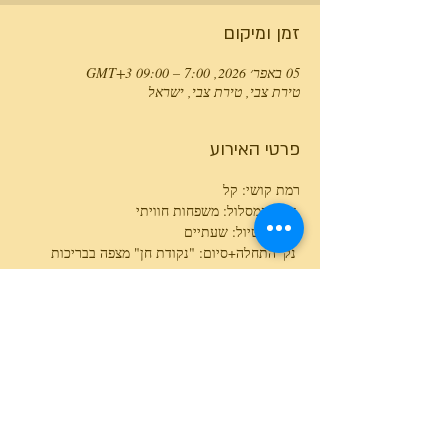
זמן ומיקום
05 באפר׳ 2026, 7:00 – 09:00 GMT‎+3‎
טירת צבי, טירת צבי, ישראל
פרטי האירוע
רמת קושי: קל
 אופי המסלול: משפחות חוויתי
 משך הטיול: שעתיים
 נק' התחלה+סיום: "נקודת חן" מצפה בבריכות 
הדגים בטירת צבי
 שעות:7:00-9:00 בבוקר
 מתאים למנשא, מתאים לכל גיל
עוד