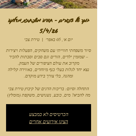
בוקר של ציפורים - חוויה משפחתית מדליקה
5/4/26
יום א׳, 05 באפר׳
  |  
טירת צבי
סיור משפחתי חווייתי עם משחקים, הפעלות ויצירות
– שמזמין ילדים, הורים וגם סבים וסבתות להכיר
נצא יחד לגלות בעלי כנף מיוחדים, באווירה קלילה
מה להביא? מים, כובע, נשנושים, משקפת (מומלץ)
הכרטיסים לא במבצע
הציגו אירועים אחרים