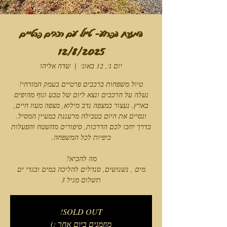
המזרח הפרוע- טיול עם רכבים פרטיים
12/8/2025
יום ג׳, 12 באוג׳
  |  
שדה אליהו
נעלה על הרכבים ונצא ליום של טבע ונוף מהיפים
בארץ. נעצור במצפה נדב מילוא, מצפה מעוז חיים,
ונסיים את היום בטבילה מרעננת במעיין המסיל.
בדרך יחכו לכם הדרכות, סיפורים מהשטח והפעלות
תשלום מגיל 3
SOLD OUT!
מוזמנים ביום אחר :)