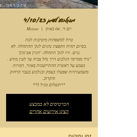
מהגלבוע לעמק 4/10/23
יום ד׳, 04 באוק׳
  |  
Meirav
.בסיום תהיה הקפצת נהגים לנק' ההתחלה. לא
"נרד ממרומי הגלבוע דרך נחל צביה עד לעין מודע .
נשמע על ראשית ההתיישבות באזור, דמויות
משמעותיות שפעלו בעמק ובגלבוע בעבר הרחוק
**תשלום מגיל 5**
הכרטיסים לא במבצע
הציגו אירועים אחרים
זמן ומיקום