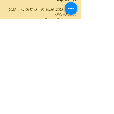
04 באוק׳ 2023, 10:30 GMT‎+3‎ – 05 באוק׳ 2023,
10:30 GMT‎+3‎
Meirav, Meirav, Israel
טלפון המרכז
0527466514
כל הזכויות שמורות למרכז גלבוע מעיינות ©