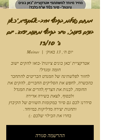
מתחם פעילות בקיבוץ מירב-אטרקציית 'כאן
בונים ציונות', סיור בקיבוץ ותחנות יצירה. יום
ה' 13/10
יום ה׳, 13 באוק׳
  |  
Meirav
אטרקציית 'כאן בונים ציונות'-בואו להקים ישוב
לחזור לפלשתינה של המנדט הבריטים להתחבר
כהכשרה, לחפש את הסליקים החבויים, להקים את
סידרנו לכם גם סיור במקומות השווים של הקיבוץ
בחרו את הבילוי שלכם :)
ההרשמה סגורה