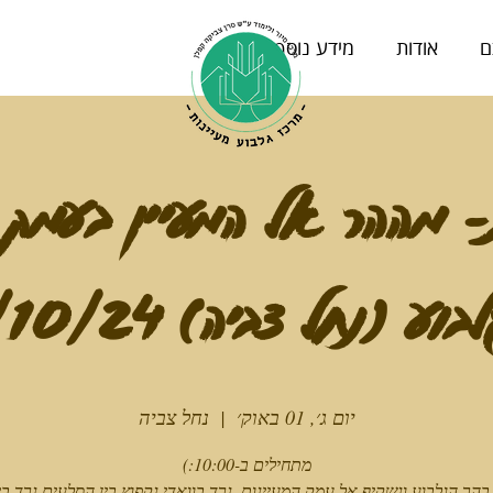
ם
אודות
מידע נוסף
- מההר אל המעיין בעמק 
 (נחל צביה) 21/10/24 (1)
יום ג׳, 01 באוק׳
  |  
נחל צביה
בהר הגלבוע ונשקיף אל עמק המעיינות, נרד בוואדי נקפוץ בין הסלעים נרד ב