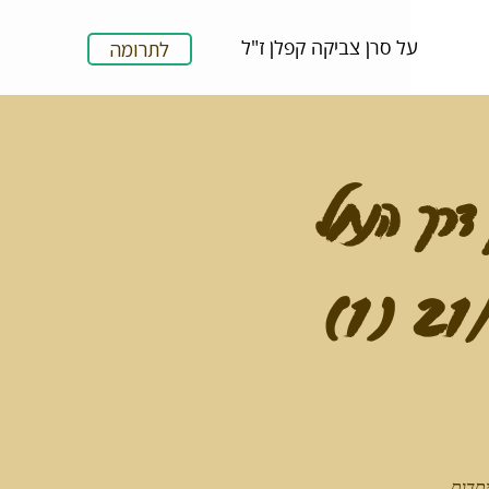
על סרן צביקה קפלן ז"ל
לתרומה
דרך הנחל
יתדות