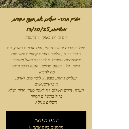
מעיין חרוד- מגלים את חנקין בחידות
ומשימות 13/10/25
יום ב׳, 13 באוק׳
  |  
גדעונה
טיול בעקבות יהושע חנקין, גואל אדמות הארץ, עם
ביקור בביתו, הליכה בנופים קסומים ומשימות
נעליים נוחות, כובע, 3 ליטר מים לאדם,
הערה: נדרש תשלום לגן לאומי מעיין חרוד, שלא
תשלום מגיל 3
SOLD OUT!
מוזמנים ביום אחר :)