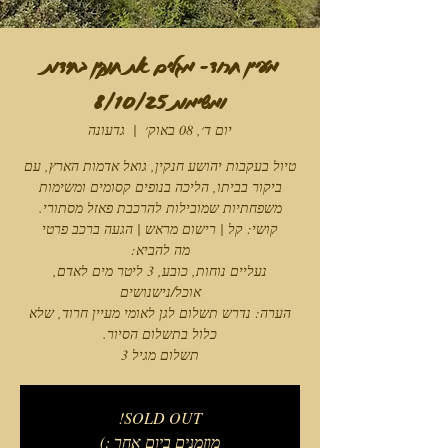
מעיין חרוד- מגלים את חנקין בחידות
ומשימות 8/10/25
יום ד׳, 08 באוק׳
  |  
גדעונה
טיול בעקבות יהושע חנקין, גואל אדמות הארץ, עם
ביקור בביתו, הליכה בנופים קסומים ומשימות
נעליים נוחות, כובע, 3 ליטר מים לאדם,
הערה: נדרש תשלום לגן לאומי מעיין חרוד, שלא
תשלום מגיל 3
SOLD OUT!
מוזמנים ביום אחר :)