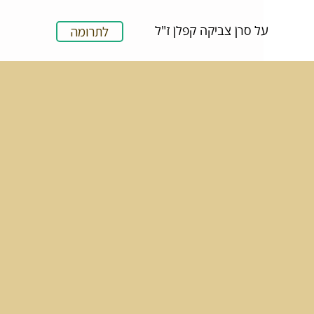
על סרן צביקה קפלן ז"ל
לתרומה