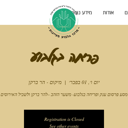
ם
אודות
מידע נוסף
פריחה בגלבוע
יום ו׳, 01 בפבר׳
  |  
מיקום - הר ברקן
מסע פרסום ענק ופריחה בגלבוע- משער הזהב –להר ברקן ולשביל האירוסים
Registration is Closed
See other events