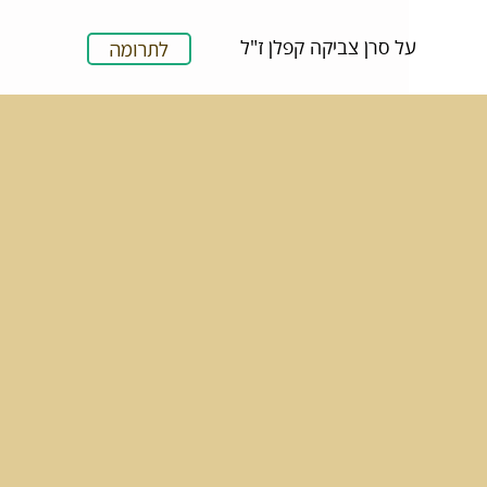
על סרן צביקה קפלן ז"ל
לתרומה