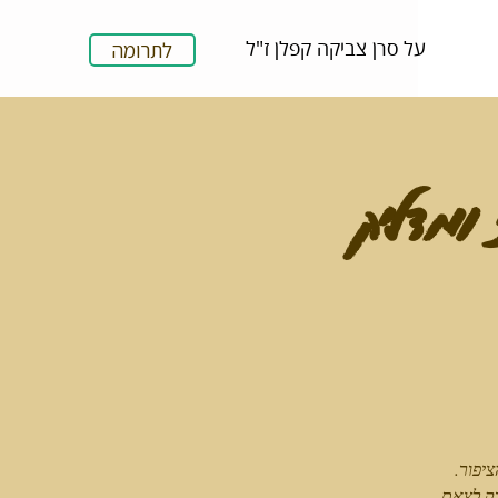
על סרן צביקה קפלן ז"ל
לתרומה
ומדליק
 רק לצאת