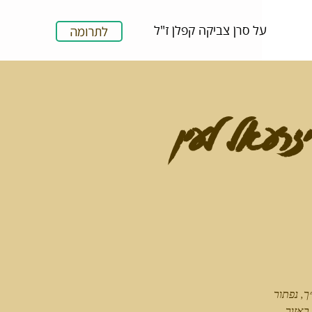
על סרן צביקה קפלן ז"ל
לתרומה
זרעאל לעין
, נפתור