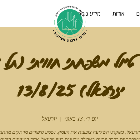
ם
אודות
מידע נוסף
טיול משפחתי חוויתי (תל י
יזרעאל) 13/8/25
יום ד׳, 13 באוג׳
  |  
יזרעאל
יזרעאל, כשקרני השקיעה צובעות את העמק, נשמע סיפורים מרתקים מהתנ״ך