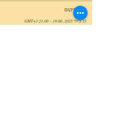
זמן ומיקום
23 ביולי 2025, 19:00 – 21:00 GMT‎+3‎
יזרעאל, יזרעאל, ישראל
טלפון המרכז
0527466514
כל הזכויות שמורות למרכז גלבוע מעיינות ©