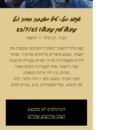
שקיעה בתל- טיול משפחתי חוויתי (תל
יזרעאל לעין יזרעאל) 23/7/25
יום ד׳, 23 ביולי
  |  
יזרעאל
נצא מתל יזרעאל, כשקרני השקיעה צובעות את
העמק, נשמע סיפורים מרתקים מהתנ״ך, נפתור
חידות משפחתיות בדרך ונסיים בטבילה מרעננת
הכרטיסים לא במבצע
הציגו אירועים אחרים