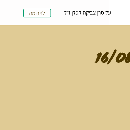
על סרן צביקה קפלן ז"ל
לתרומה