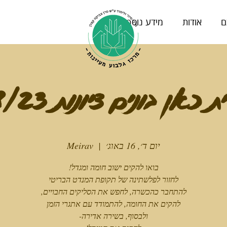
ם
אודות
מידע נוסף
כאן בונים ציונות 16/08/23
יום ד׳, 16 באוג׳
  |  
Meirav