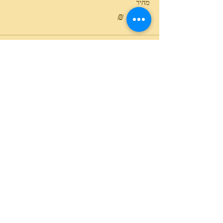
מחיר
המכירה הסתיימה
סוג כרטיס
כאן בונים ציונות 20:30
מחיר
טלפון המרכז
0527466514