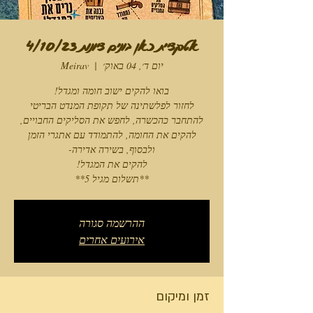
אטרקציית כאן בונים ציונות 4/10/23
יום ד׳, 04 באוק׳
  |  
Meirav
**תשלום מגיל 5**
ההרשמה סגורה
אירועים אחרים
זמן ומיקום