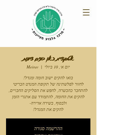
אטרקציית כאן בונים ציונות
יום א׳, 10 ביולי
  |  
Meirav
להקים את המגדל!
ההרשמה סגורה