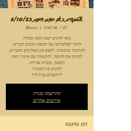
אטרקציית כאן בונים ציונות 6/10/23
יום ו׳, 06 באוק׳
  |  
Meirav
**תשלום מגיל 5**
ההרשמה סגורה
אירועים אחרים
זמן ומיקום