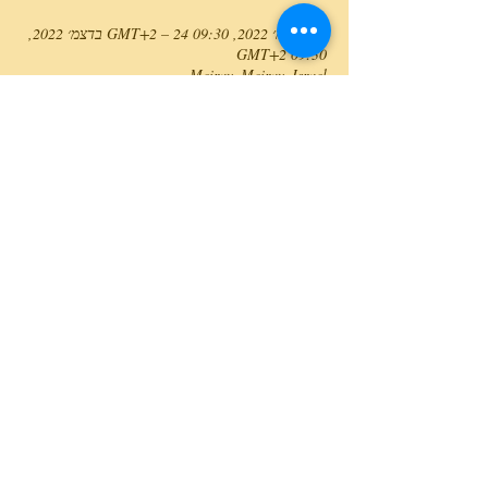
23 בדצמ׳ 2022, 09:30 GMT‎+2‎ – 24 בדצמ׳ 2022,
09:30 GMT‎+2‎
Meirav, Meirav, Israel
טלפון המרכז
0527466514
כל הזכויות שמורות למרכז גלבוע מעיינות ©