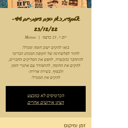
אטרקציית כאן בונים ציונות-יום שישי-
23/12/22
יום ו׳, 23 בדצמ׳
  |  
Meirav
להקים את המגדל!
הכרטיסים לא במבצע
הציגו אירועים אחרים
זמן ומיקום