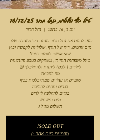
טיול בוץ ושלוליות בנחל חרוד 16/12/25
יום ג׳, 16 בדצמ׳
  |  
נחל חרוד
בואו לחוות את נחל חרוד בעונה הכי מיוחדת שלו -
מים זורמים, ריח של חורף, שלוליות לקפיצה ובוץ
טיול משפחות חווייתי, משחקים בטבע והזדמנות
תשלום מגיל 3
SOLD OUT!
מוזמנים ביום אחר :)