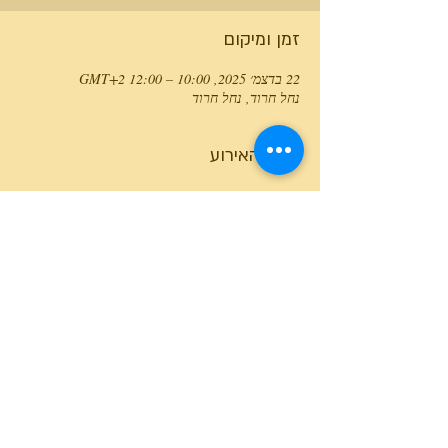
זמן ומיקום
22 בדצמ׳ 2025, 10:00 – 12:00 GMT‎+2‎
נחל חרוד, נחל חרוד
פרטי האירוע
טלפון המרכז
0527466514
כל הזכויות שמורות למרכז גלבוע מעיינות ©