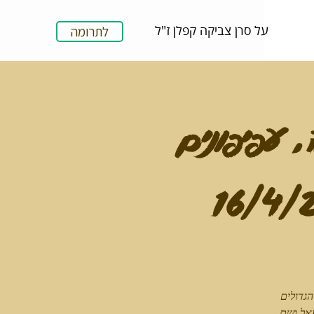
על סרן צביקה קפלן ז"ל
לתרומה
, עפיפונים
הגדולים
עאל ושם