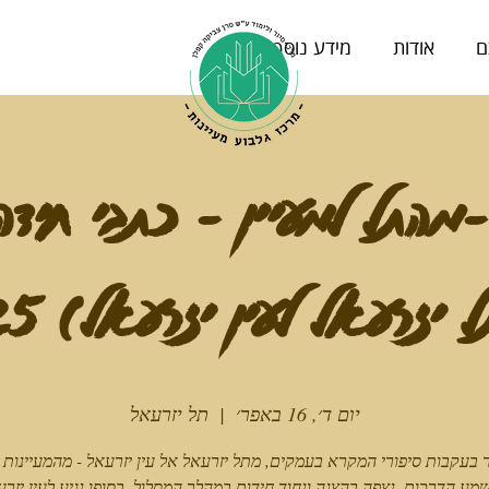
ם
אודות
מידע נוסף
 -מהתל למעיין - כתבי חידה
 יזרעאל לעין יזרעאל) 16/4/25
יום ד׳, 16 באפר׳
  |  
תל יזרעאל
 בעקבות סיפורי המקרא בעמקים, מתל יזרעאל אל עין יזרעאל - מהמעיינות 
שמע הדרכות, נצפה בהצגה ונחוד חידות במהלך המסלול, בסופו נגיע לעין יזר