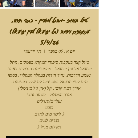
טיול חוויתי -מהתל למעיין - כתבי חידה,
עפיפונים ויצירה (תל יזרעאל לעין יזרעאל)
5/4/26
יום א׳, 05 באפר׳
  |  
תל יזרעאל
טיול קצר בעקבות סיפורי המקרא בעמקים, מתל
יזרעאל אל עין יזרעאל - מהמעיינות הגדולים באזור.
נשמע הדרכות, נחוד חידות במהלך המסלול, בסופו
תשלום מגיל 3