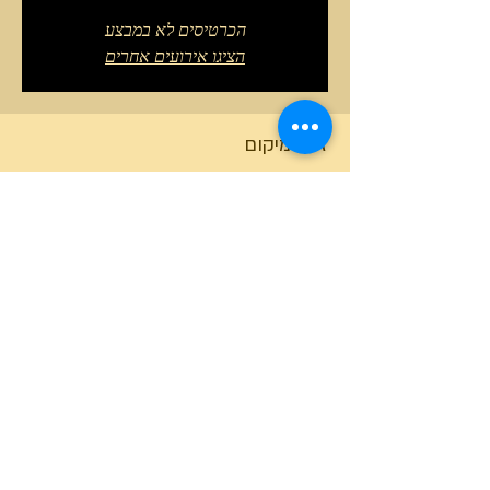
הכרטיסים לא במבצע
הציגו אירועים אחרים
זמן ומיקום
05 באפר׳ 2026, 11:00 – 14:00 GMT‎+3‎
תל יזרעאל, תל יזרעאל
טלפון המרכז
0527466514
כל הזכויות שמורות למרכז גלבוע מעיינות ©