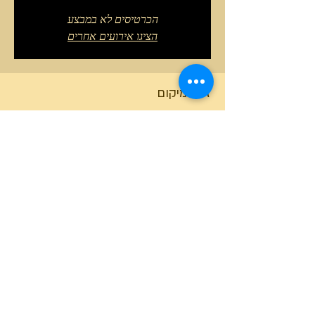
הכרטיסים לא במבצע
הציגו אירועים אחרים
זמן ומיקום
07 באפר׳ 2026, 10:00 – 13:00 GMT‎+3‎
תל יזרעאל, תל יזרעאל
טלפון המרכז
0527466514
כל הזכויות שמורות למרכז גלבוע מעיינות ©