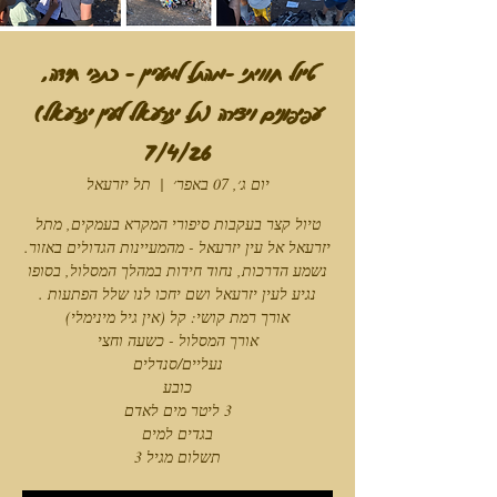
טיול חוויתי -מהתל למעיין - כתבי חידה,
עפיפונים ויצירה (תל יזרעאל לעין יזרעאל)
7/4/26
יום ג׳, 07 באפר׳
  |  
תל יזרעאל
טיול קצר בעקבות סיפורי המקרא בעמקים, מתל
יזרעאל אל עין יזרעאל - מהמעיינות הגדולים באזור.
נשמע הדרכות, נחוד חידות במהלך המסלול, בסופו
תשלום מגיל 3