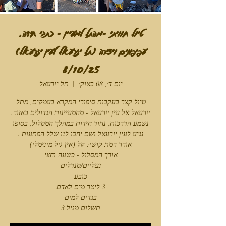
טיול חוויתי -מהתל למעיין - כתבי חידה,
עפיפונים ויצירה (תל יזרעאל לעין יזרעאל)
8/10/25
יום ד׳, 08 באוק׳
  |  
תל יזרעאל
טיול קצר בעקבות סיפורי המקרא בעמקים, מתל
יזרעאל אל עין יזרעאל - מהמעיינות הגדולים באזור.
נשמע הדרכות, נחוד חידות במהלך המסלול, בסופו
תשלום מגיל 3