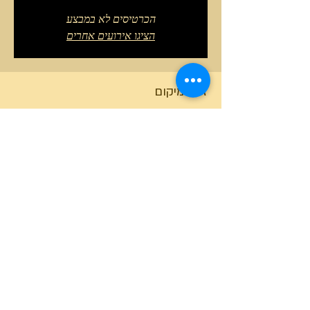
הכרטיסים לא במבצע
הציגו אירועים אחרים
זמן ומיקום
08 באוק׳ 2025, 10:00 – 12:00 GMT‎+3‎
תל יזרעאל, תל יזרעאל
טלפון המרכז
0527466514
כל הזכויות שמורות למרכז גלבוע מעיינות ©