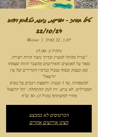
טיול חוויתי - מעיינות, פיתות בטאבון ויצירה
22/10/24
יום ג׳, 22 באוק׳
  |  
Meirav
"נטייל מהתל למעיין ובדרך ניצור חוויה ויצירה,
נספר על האנשים והאירועים מהעבר והווה שצמחו
כאן בעמק ובסוף נטבול במימיו הקרירים של עין
למשפחות. עד 3 שעות. הקפצת רכבים על בסיס
מחיר למשתתף (מגיל 3)- 30 ש"ח
הכרטיסים לא במבצע
הציגו אירועים אחרים