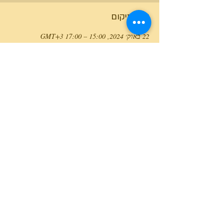
זמן ומיקום
22 באוק׳ 2024, 15:00 – 17:00 GMT‎+3‎
Meirav, Meirav, Israel
טלפון המרכז
0527466514
כל הזכויות שמורות למרכז גלבוע מעיינות ©