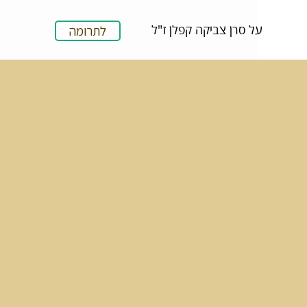
על סרן צביקה קפלן ז"ל
לתרומה