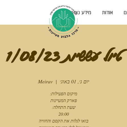
ם
אודות
מידע נוסף
טיול עששיות 1/08/23
יום ג׳, 01 באוג׳
  |  
Meirav