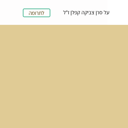
על סרן צביקה קפלן ז"ל
לתרומה