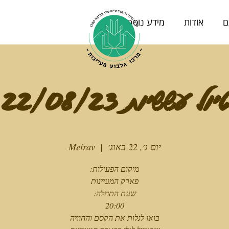
ם
אודות
מידע נוסף
טיול עששיות 22/08/23
יום ג׳, 22 באוג׳
  |  
Meirav